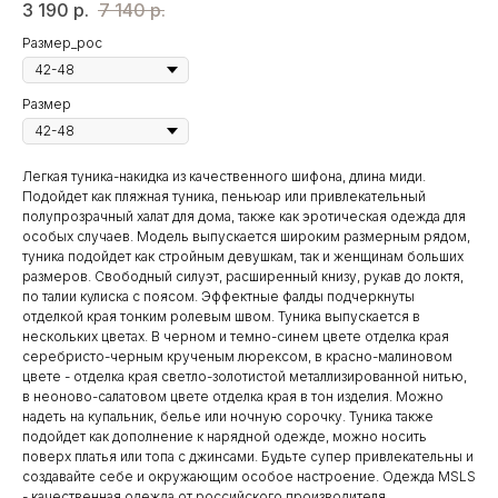
3 190
р.
7 140
р.
Размер_рос
Размер
Легкая туника-накидка из качественного шифона, длина миди.
Подойдет как пляжная туника, пеньюар или привлекательный
полупрозрачный халат для дома, также как эротическая одежда для
особых случаев. Модель выпускается широким размерным рядом,
туника подойдет как стройным девушкам, так и женщинам больших
размеров. Свободный силуэт, расширенный книзу, рукав до локтя,
по талии кулиска с поясом. Эффектные фалды подчеркнуты
отделкой края тонким ролевым швом. Туника выпускается в
нескольких цветах. В черном и темно-синем цвете отделка края
серебристо-черным крученым люрексом, в красно-малиновом
цвете - отделка края светло-золотистой металлизированной нитью,
в неоново-салатовом цвете отделка края в тон изделия. Можно
надеть на купальник, белье или ночную сорочку. Туника также
подойдет как дополнение к нарядной одежде, можно носить
поверх платья или топа с джинсами. Будьте супер привлекательны и
создавайте себе и окружающим особое настроение. Одежда MSLS
- качественная одежда от российского производителя.