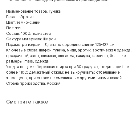
Наименование товара: Туника
Раздел: Эротик
Цвет: темно-синий
Пол: жен
Состав: 100% полиэстер
Фактура материала: Шифон
Параметры изделия: Длина по середине спинки 125-127 см
Ключевые слова: шифон, туника, миди, эротик, эротическая одежда,
прозрачный, халат, пляжная, для дома, накидка, кардиган, большие
размеры, msls, одежда
Уход за вещами: бережная стирка при 30 градусах; гладить при t не
более 110С; деликатный отжим; не выкручивать; отбеливание
запрещено; при стирке не смешивать с другими типами тканей
Страна производства: Россия
Смотрите также