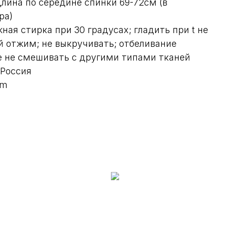
лина по середине спинки 69-72см (в
ра)
ная стирка при 30 градусах; гладить при t не
й отжим; не выкручивать; отбеливание
е не смешивать с другими типами тканей
 Россия
mm