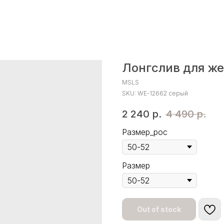
Лонгслив для ж
MSLS
SKU:
WE-12662 серый
2 240
р.
4 490
р.
Размер_рос
Размер
Out of stock