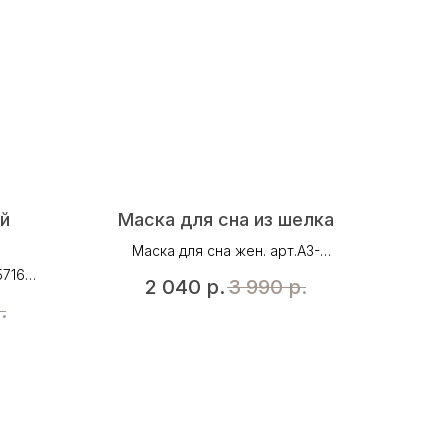
й
Маска для сна из шелка
Маска для сна жен. арт.A3-
10720, цвет латте
716,
2 040
р.
3 990
р.
.