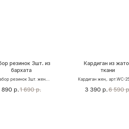
бор резинок 3шт. из
Кардиган из жато
бархата
ткани
абор резинок 3шт. жен.
Кардиган жен,. арт.WС-25
AM-12674, цвет экрю (микс)
цвет черный
890
р.
1 690
р.
3 390
р.
6 590
р