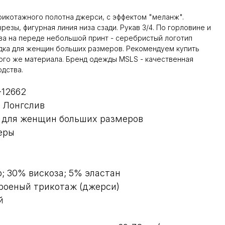
рикотажного полотна джерси, с эффектом "меланж".
резы, фигурная линия низа сзади. Рукав 3/4. По горловине и
ева на переде небольшой принт - серебристый логотип
дка для женщин больших размеров. Рекомендуем купить
ого же материала. Бренд одежды MSLS - качественная
дства.
-12662
 Лонгслив
 для женщин больших размеров
еры
; 30% вискоза; 5% эластан
роеный трикотаж (джерси)
й