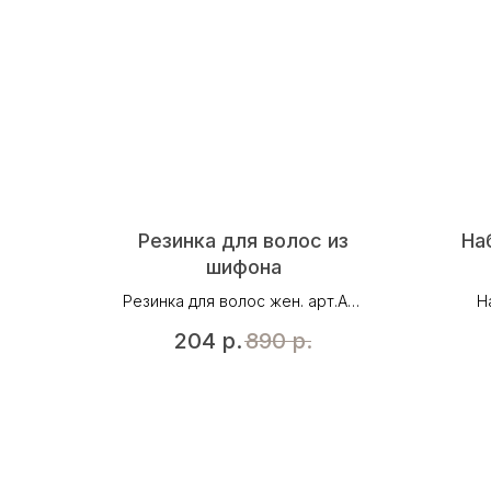
Резинка для волос из
На
шифона
Резинка для волос жен. арт.AR-
Н
15687, цвет син.леопард
арт.
204
р.
890
р.