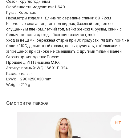
Сезон: Круглогодичный
Особенности модели: как 11640
Рукав: Короткие
Параметры изделия: Длина по середине спинки 68-72см
Ключевые слова: топ, топ под пиджак, базовый топ, топ со
спущенным плечом, летний топ, майка женская, буквы, синий с
белым, женская одежда, большие размеры, msls
Уход за вещами: бережная стирка при 30 градусах; гладить при t не
более 110С; деликатный отжим; не выкручивать; отбеливание
запрещено; при стирке не смешивать с другими типами тканей
Страна производства: Россия
Продавец: ИП Ганьшина М.Ю.
Артикул полный: WQ-16691-F-924
Разделитель: -
LxWxH: 290x250x30 mm
Weight: 210 g
Смотрите также
HIT