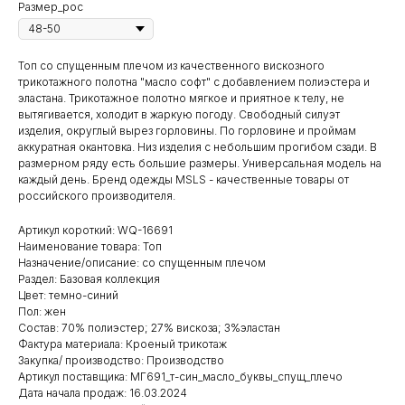
Размер_рос
Топ со спущенным плечом из качественного вискозного
трикотажного полотна "масло софт" с добавлением полиэстера и
эластана. Трикотажное полотно мягкое и приятное к телу, не
вытягивается, холодит в жаркую погоду. Свободный силуэт
изделия, округлый вырез горловины. По горловине и проймам
аккуратная окантовка. Низ изделия с небольшим прогибом сзади. В
размерном ряду есть большие размеры. Универсальная модель на
каждый день. Бренд одежды MSLS - качественные товары от
российского производителя.
Артикул короткий: WQ-16691
Наименование товара: Топ
Назначение/описание: со спущенным плечом
Раздел: Базовая коллекция
Цвет: темно-синий
Пол: жен
Состав: 70% полиэстер; 27% вискоза; 3%эластан
Фактура материала: Кроеный трикотаж
Закупка/ производство: Производство
Артикул поставщика: МГ691_т-син_масло_буквы_спущ_плечо
Дата начала продаж: 16.03.2024