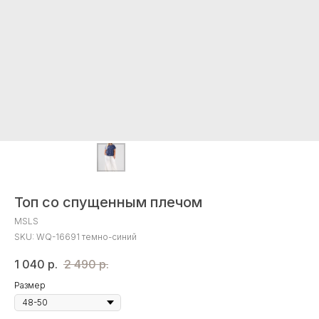
Топ со спущенным плечом
MSLS
SKU:
WQ-16691 темно-синий
1 040
р.
2 490
р.
Размер