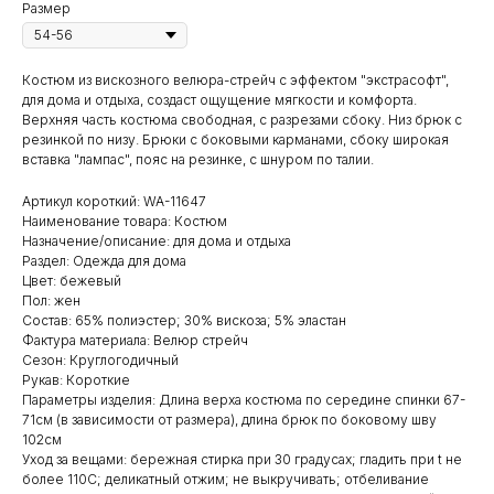
Размер
Костюм из вискозного велюра-стрейч с эффектом "экстрасофт",
для дома и отдыха, создаст ощущение мягкости и комфорта.
Верхняя часть костюма свободная, с разрезами сбоку. Низ брюк с
резинкой по низу. Брюки с боковыми карманами, сбоку широкая
вставка "лампас", пояс на резинке, с шнуром по талии.
Артикул короткий: WA-11647
Наименование товара: Костюм
Назначение/описание: для дома и отдыха
Раздел: Одежда для дома
Цвет: бежевый
Пол: жен
Состав: 65% полиэстер; 30% вискоза; 5% эластан
Фактура материала: Велюр стрейч
Сезон: Круглогодичный
Рукав: Короткие
Параметры изделия: Длина верха костюма по середине спинки 67-
71см (в зависимости от размера), длина брюк по боковому шву
102см
Уход за вещами: бережная стирка при 30 градусах; гладить при t не
более 110С; деликатный отжим; не выкручивать; отбеливание