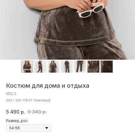
Костюм для дома и отдыха
MSLS
SKU:
WA-11647 бежевый
5 490
р.
9 340
р.
Размер_рос