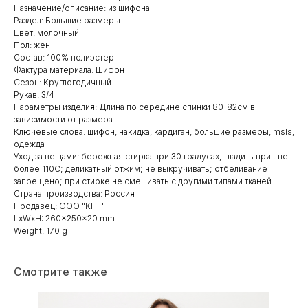
Назначение/описание: из шифона
Раздел: Большие размеры
Цвет: молочный
Пол: жен
Состав: 100% полиэстер
Фактура материала: Шифон
Сезон: Круглогодичный
Рукав: 3/4
Параметры изделия: Длина по середине спинки 80-82см в
зависимости от размера.
Ключевые слова: шифон, накидка, кардиган, большие размеры, msls,
одежда
Уход за вещами: бережная стирка при 30 градусах; гладить при t не
более 110С; деликатный отжим; не выкручивать; отбеливание
запрещено; при стирке не смешивать с другими типами тканей
Страна производства: Россия
Продавец: ООО "КПГ"
LxWxH: 260x250x20 mm
Weight: 170 g
Смотрите также