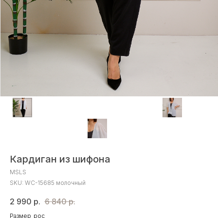
Кардиган из шифона
MSLS
SKU:
WС-15685 молочный
2 990
р.
6 840
р.
Размер_рос