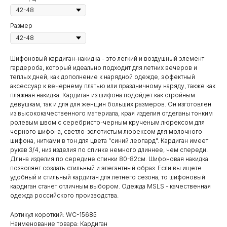
Размер
Шифоновый кардиган-накидка - это легкий и воздушный элемент
гардероба, который идеально подходит для летних вечеров и
теплых дней, как дополнение к нарядной одежде, эффектный
аксессуар к вечернему платью или праздничному наряду, также как
пляжная накидка. Кардиган из шифона подойдет как стройным
девушкам, так и для для женщин больших размеров. Он изготовлен
из высококачественного материала, края изделия отделаны тонким
ролевым швом с серебристо-черным крученым люрексом для
черного шифона, светло-золотистым люрексом для молочного
шифона, нитками в тон для цвета "синий леопард". Кардиган имеет
рукав 3/4, низ изделия по спинке немного длиннее, чем спереди.
Длина изделия по середине спинки 80-82см. Шифоновая накидка
позволяет создать стильный и элегантный образ. Если вы ищете
удобный и стильный кардиган для летнего сезона, то шифоновый
кардиган станет отличным выбором. Одежда MSLS - качественная
одежда российского производства.
Артикул короткий: WС-15685
Наименование товара: Кардиган