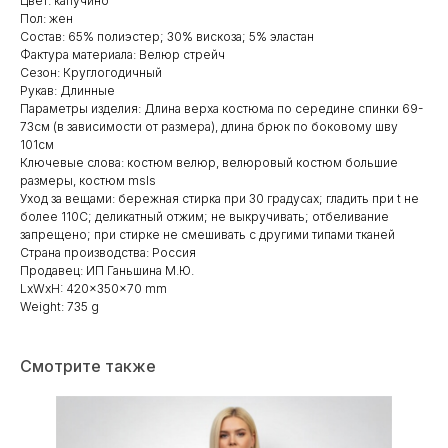
Цвет: капучино
Пол: жен
Состав: 65% полиэстер; 30% вискоза; 5% эластан
Фактура материала: Велюр стрейч
Сезон: Круглогодичный
Рукав: Длинные
Параметры изделия: Длина верха костюма по середине спинки 69-
73см (в зависимости от размера), длина брюк по боковому шву
101см
Ключевые слова: костюм велюр, велюровый костюм большие
размеры, костюм msls
Уход за вещами: бережная стирка при 30 градусах; гладить при t не
более 110С; деликатный отжим; не выкручивать; отбеливание
запрещено; при стирке не смешивать с другими типами тканей
Страна производства: Россия
Продавец: ИП Ганьшина М.Ю.
LxWxH: 420x350x70 mm
Weight: 735 g
Смотрите также