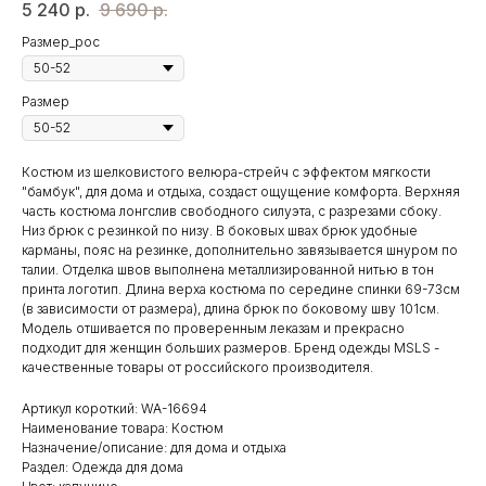
5 240
р.
9 690
р.
Размер_рос
Размер
Костюм из шелковистого велюра-стрейч с эффектом мягкости
"бамбук", для дома и отдыха, создаст ощущение комфорта. Верхняя
часть костюма лонгслив свободного силуэта, с разрезами сбоку.
Низ брюк с резинкой по низу. В боковых швах брюк удобные
карманы, пояс на резинке, дополнительно завязывается шнуром по
талии. Отделка швов выполнена металлизированной нитью в тон
принта логотип. Длина верха костюма по середине спинки 69-73см
(в зависимости от размера), длина брюк по боковому шву 101см.
Модель отшивается по проверенным леказам и прекрасно
подходит для женщин больших размеров. Бренд одежды MSLS -
качественные товары от российского производителя.
Артикул короткий: WA-16694
Наименование товара: Костюм
Назначение/описание: для дома и отдыха
Раздел: Одежда для дома