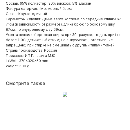
Состав: 65% полиэстер; 30% вискоза; 5% эластан
Фактура материала: Мраморный бархат
Сезон: Круглогодичный
Параметры изделия: Длина верха костюма по середине спинки 67-
71см (в зависимости от размера), длина брюк по боковому шву
87см, по внутреннему шву 69см.
Уход за вещами: бережная стирка при 30 градусах; гладить при t не
более 110С; деликатный отжим; не выкручивать; отбеливание
запрещено; при стирке не смешивать с другими типами тканей
Страна производства: Россия
Продавец: ИП Ганьшина М.Ю.
LxWxH: 370x320x50 mm
Weight: 500 g
Смотрите также